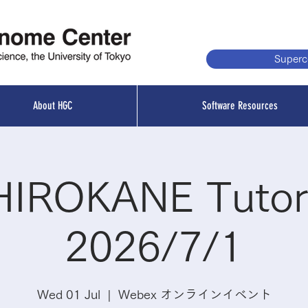
Super
About HGC
Software Resources
HIROKANE Tutori
2026/7/1
Wed 01 Jul
  |  
Webex オンラインイベント