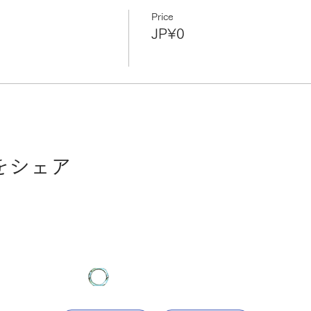
Price
JP¥0
をシェア
nter
The Institute of Medical Science