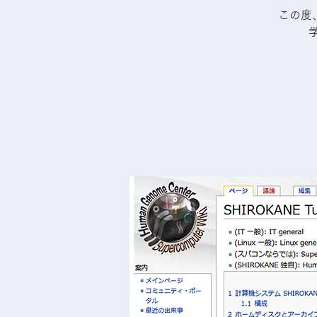
この度、
学