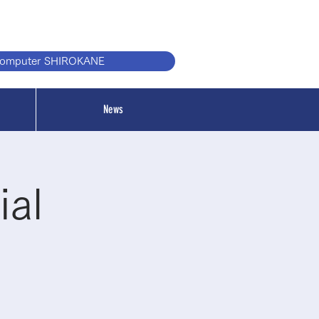
computer SHIROKANE
News
al