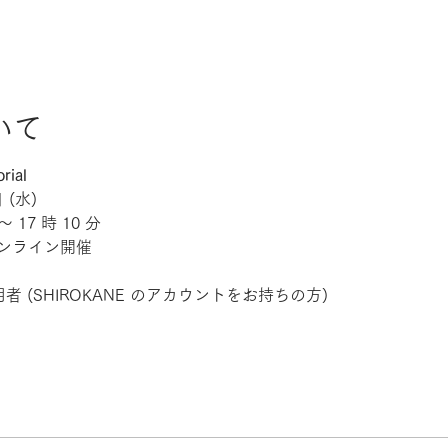
ト
いて
rial
 (水)
～ 17 時 10 分
るオンライン開催
利用者 (SHIROKANE のアカウントをお持ちの方)