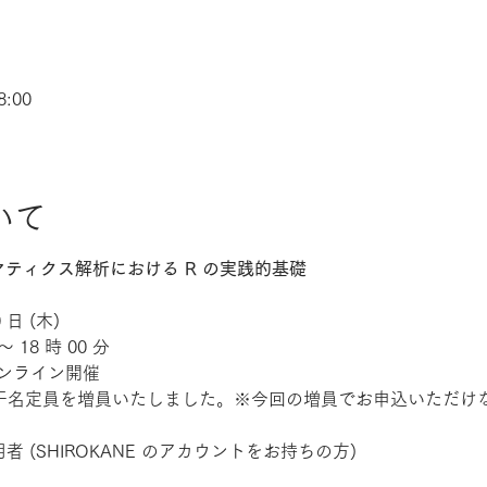
8:00
ト
いて
ティクス解析における R の実践的基礎
 日 (木)
～ 18 時 00 分
るオンライン開催
10/8 若干名定員を増員いたしました。※今回の増員でお申込いた
利用者 (SHIROKANE のアカウントをお持ちの方)