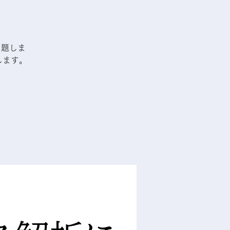
と題しま
します。