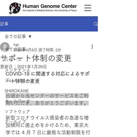
記事
全ての記事
hgc
全ての記事
2020年4月8日
読了時間: 3分
サポート体制の変更
ニュース
更新日：
2021年1月26日
メンテナンス
COVID-19 に関連する対応によるサポ
プレスリリース
ート体制の変更
SHIROKANE
日頃から当センターのサービスをご利
ネットワーク
用いただき、ありがとうございます。
ソフトウェア
新型コロナウイルス感染者の急速な増
アーカイブ
加傾向に歯止めをかけるため、東京大
学では 4 月 7 日に厳格な活動制限を行