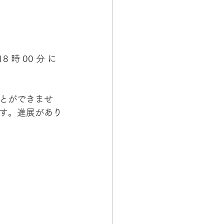
 時 00 分 に
とができませ
す。進展があり