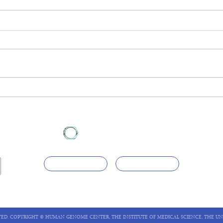
データサイエンスコンピュー
SH
ティングシステム Shirokane8
らせ
を稼働
ター
医科学研究所
アクセス
お問い合わせ
VED. COPYRIGHT © HUMAN GENOME CENTER, THE INSTITUTE OF MEDICAL SCIENCE, THE UN