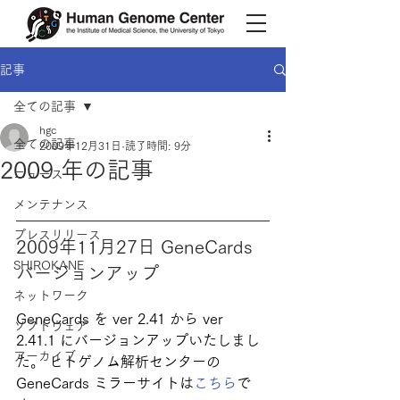
記事
全ての記事
hgc
全ての記事
2009年12月31日
読了時間: 9分
2009 年の記事
ニュース
メンテナンス
プレスリリース
2009年11月27日 GeneCards 
SHIROKANE
バージョンアップ
ネットワーク
GeneCards を ver 2.41 から ver 
ソフトウェア
2.41.1 にバージョンアップいたしまし
アーカイブ
た。 ヒトゲノム解析センターの 
GeneCards ミラーサイトは
こちら
で