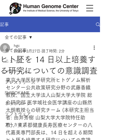
記事
全ての記事
hgc
全ての記事
2023年3月27日
読了時間: 2分
ヒト胚を 14 日以上培養す
ニュース
る研究についての意識調査
メンテナンス
東京大学医科学研究所ヒトゲノム解析
プレスリリース
センター公共政策研究分野の武藤香織
SHIROKANE
教授、国立大学法人山梨大学大学院 総
合研究部 医学域社会医学講座の山縣然
ネットワーク
太朗教授らの研究チーム (本研究主担当
ソフトウェア
者: 由井秀樹 山梨大学大学院特任助
アーカイブ
教)、東京都健康長寿医療センターの八
代嘉美専門部長は、14 日を超える期間